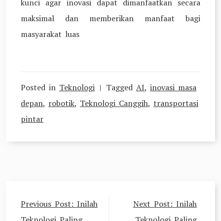
kunci agar inovasi dapat dimanfaatkan secara
maksimal dan memberikan manfaat bagi
masyarakat luas
Posted in
Teknologi
Tagged
AI
,
inovasi masa
depan
,
robotik
,
Teknologi Canggih
,
transportasi
pintar
Post
Previous Post:
Inilah
Next Post:
Inilah
navigation
Teknologi Paling
Teknologi Paling