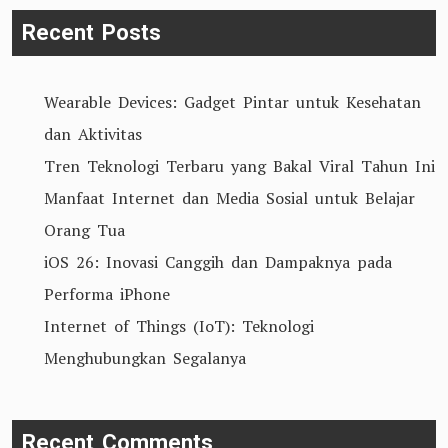
Kesehatan
Recent Posts
dan
Aktivitas
Wearable Devices: Gadget Pintar untuk Kesehatan
dan Aktivitas
Tren Teknologi Terbaru yang Bakal Viral Tahun Ini
Manfaat Internet dan Media Sosial untuk Belajar
Orang Tua
iOS 26: Inovasi Canggih dan Dampaknya pada
Performa iPhone
Internet of Things (IoT): Teknologi
Menghubungkan Segalanya
Recent Comments