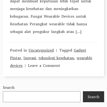
dapat membuat keputusan lebih tepat untuk
menjaga kesehatan dan meningkatkan
kebugaran. Fungsi Wearable Devices untuk
Kesehatan Perangkat wearable tidak hanya
sebagai alat pengukur langkah atau […]
Posted in
Uncategorized
Tagged
Gadget
Pintar
,
Inovasi
,
teknologi kesehatan
,
wearable
on
devices
Leave a Comment
Wearable
Devices:
Search
Gadget
Pintar
Search
untuk