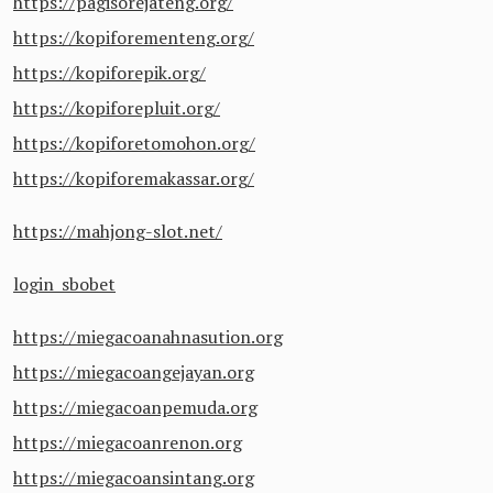
https://pagisorejateng.org/
https://kopiforementeng.org/
https://kopiforepik.org/
https://kopiforepluit.org/
https://kopiforetomohon.org/
https://kopiforemakassar.org/
https://mahjong-slot.net/
login sbobet
https://miegacoanahnasution.org
https://miegacoangejayan.org
https://miegacoanpemuda.org
https://miegacoanrenon.org
https://miegacoansintang.org