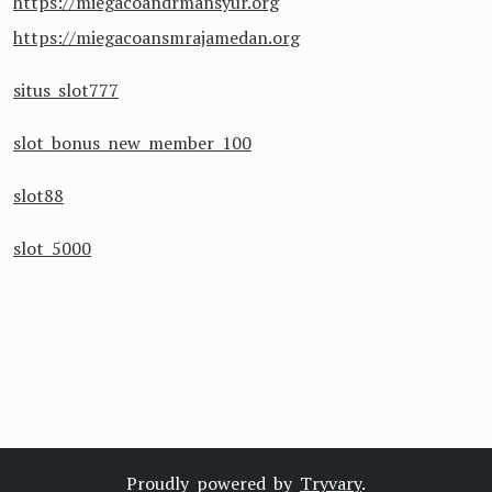
https://miegacoandrmansyur.org
https://miegacoansmrajamedan.org
situs slot777
slot bonus new member 100
slot88
slot 5000
Proudly powered by
Tryvary
.