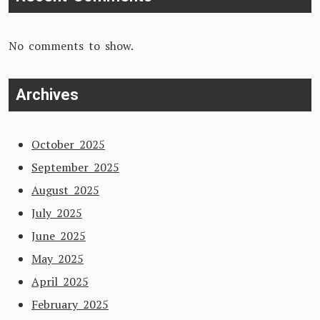
No comments to show.
Archives
October 2025
September 2025
August 2025
July 2025
June 2025
May 2025
April 2025
February 2025