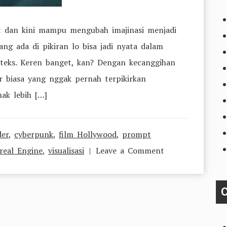
t dan kini mampu mengubah imajinasi menjadi
ang ada di pikiran lo bisa jadi nyata dalam
teks. Keren banget, kan? Dengan kecanggihan
r biasa yang nggak pernah terpikirkan
ak lebih […]
der
,
cyberpunk
,
film Hollywood
,
prompt
on
real Engine
,
visualisasi
Leave a Comment
Penasaran!
Teknologi
C
AI
Ini