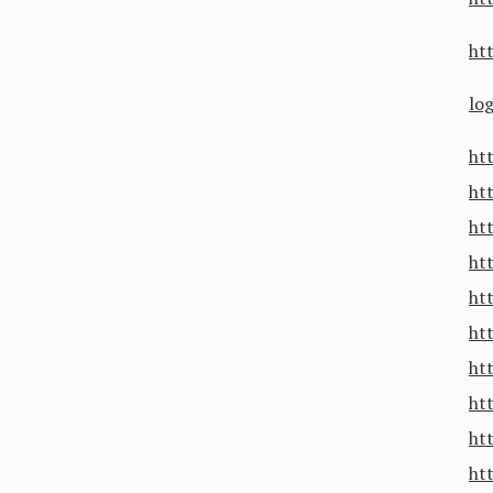
nya!
ht
lo
ht
ht
ht
ht
ht
ht
ht
ht
ht
ht