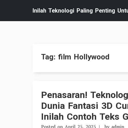
Skip
Inilah Teknologi Paling Penting Un
to
content
Tag:
film Hollywood
Penasaran! Teknolog
Dunia Fantasi 3D Cu
Inilah Contoh Teks 
Posted on
April 25, 2025
by
admin